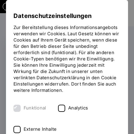
Datenschutzeinstellungen
Zur Bereitstellung dieses Informationsangebots
verwenden wir Cookies. Laut Gesetz können wir
Cookies auf Ihrem Gerät speichern, wenn diese
für den Betrieb dieser Seite unbedingt
erforderlich sind (funktional). Für alle anderen
Leistungsstarke Teams
Cookie-Typen benötigen wir Ihre Einwilligung.
Sie können Ihre Einwilligung jederzeit mit
als Hebel der Change-
Wirkung für die Zukunft in unserer unten
Management-
verlinkten Datenschutzerklärung in den Cookie
Einstellungen widerrufen. Dort finden Sie auch
Strategie
weitere Informationen.
15.12.2022
Erfolgreiche Cloud-
Funktional
Analytics
Transformation: Studierende im Austausch
mit Andrea Winzinger, Stefanie Graf und
Andreas Felber von SAP.
Externe Inhalte