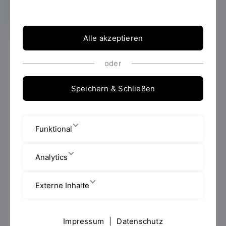
Alle akzeptieren
Wie können leistungsstarke Teams in der Change
Management-Strategie ihr volles Potenzial
oder
entfalten? Darüber sprachen Andrea Winzinger mit
Stefanie Graf und Andreas Felber von SAP mit
Speichern & Schließen
Studierenden im Seminar von Prof. Dr. Thomas Groll
im Rahmen des Master-Studiengangs
Betriebswirtschaft.
Funktional
SAP, das größte europäische IT-Unternehmen, das
mit seinen ERP-Systemen erfolgreich und bekannt
Analytics
wurde, feierte im April 2022 sein 50-jähriges
Firmenjubiläum. Das führende DAX-Unternehmen ist
Externe Inhalte
laut einer PwC-Studie aus dem Jahr 2018 das
wertvollste Unternehmen Deutschlands und gewann
auch 2022 – zum fünften Mal in Folge – die
Impressum
|
Datenschutz
Auszeichnung des BrandZ-Rankings als wertvollste