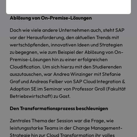
deutsche Marke.
Ablösung von On-Premise-Lösungen
Doch wie viele andere Unternehmen auch, steht SAP
vor der Herausforderung, den aktuellen Trends mit
wertschöpfenden, innovativen Ideen und Strategien
zu begegnen, wie zum Beispiel der Ablösung von On-
Premise-Lösungen hin zu einer erfolgreichen
Cloudification. Um sich hierzu mit den Studierenden
auszutauschen, war Andrea Winzinger mit Stefanie
Graf und Andreas Felber von SAP Cloud Integration &
Adoption SE im Seminar von Professor Groll (Fakultät
Betriebswirtschaft) zu Gast.
Den Transformationsprozess beschleunigen
Zentrales Thema der Session war die Frage, wie
leistungsstarke Teams in der Change Management-
Strategie hin zur Cloud Transformation ihr volles