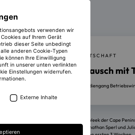
ungen
mationsangebots verwenden wir
 Cookies auf Ihrem Gerät
trieb dieser Seite unbedingt
ür alle anderen Cookie-Typen
FAKULTÄT BETRIEBSWIRTSCHAFT
ie können Ihre Einwilligung
unft in unserer unten verlinkten
Studierendenaustausch mit 
ie Einstellungen widerrufen.
ormationen.
21.03.2023
Erstmals findet im Studiengang Betriebswir
Externe Inhalte
Im Rahmen der ersten International Week der Cape Peninsu
Studierenden in Kapstadt begrüßt: Jonathan Sperl und Jul
eptieren
Hochschule und sind begeistert von den ersten 3 Wochen.