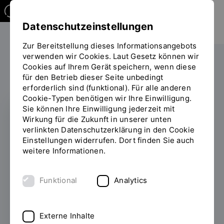
Datenschutzeinstellungen
Zur Bereitstellung dieses Informationsangebots
verwenden wir Cookies. Laut Gesetz können wir
Die OTH
Jobs und Karriere
Cookies auf Ihrem Gerät speichern, wenn diese
Sie
für den Betrieb dieser Seite unbedingt
befinden
erforderlich sind (funktional). Für alle anderen
sich
Cookie-Typen benötigen wir Ihre Einwilligung.
auf
Sie können Ihre Einwilligung jederzeit mit
der
Wirkung für die Zukunft in unserer unten
Seite
Professorinnen
verlinkten Datenschutzerklärung in den Cookie
"Professorinnen
Einstellungen widerrufen. Dort finden Sie auch
und
weitere Informationen.
Professoren"
und Professoren
Funktional
Analytics
Jetzt Stellen entdecken!
Externe Inhalte