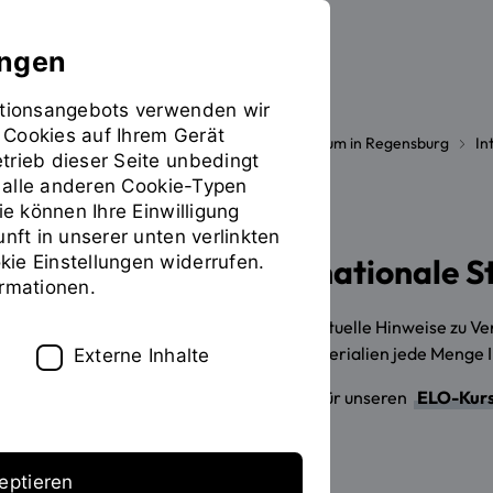
ungen
mationsangebots verwenden wir
 Cookies auf Ihrem Gerät
Studieren
International
Studium in Regensburg
In
Sie
trieb dieser Seite unbedingt
befinden
ür alle anderen Cookie-Typen
sich
ie können Ihre Einwilligung
auf
unft in unserer unten verlinkten
der
ie Einstellungen widerrufen.
ELO-Kurs für internationale S
Seite
ormationen.
"ELO-
Kurs"
Über den ELO-Kurs bekommen Sie aktuelle Hinweise zu Ver
Außerdem finden Sie bei den Kursmaterialien jede Menge 
Externe Inhalte
Melden Sie sich am besten gleich an für unseren
ELO-Kurs 
Benutzerkennung ein.
eptieren