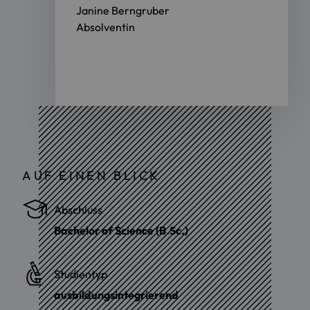
Janine Berngruber
Absolventin
AUF EINEN BLICK
Abschluss
Bachelor of Science (B.Sc.)
Studientyp
ausbildungsintegrierend