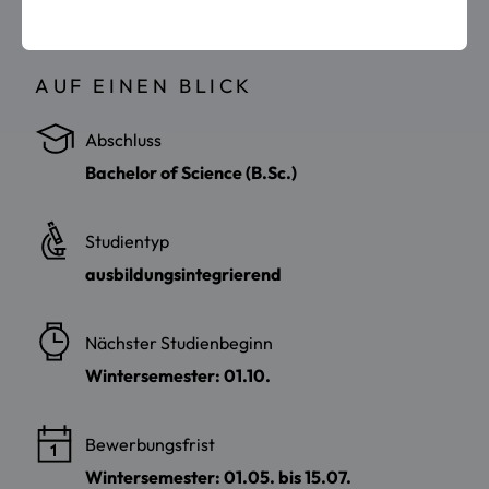
AUF EINEN BLICK
Abschluss
Bachelor of Science (B.Sc.)
Studientyp
ausbildungsintegrierend
Nächster Studienbeginn
Wintersemester: 01.10.
Bewerbungsfrist
Wintersemester: 01.05. bis 15.07.