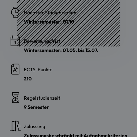
Nächster Studienbeginn
Wintersemester: 01.10.
Bewerbungsfrist
Wintersemester: 01.05. bis 15.07.
ECTS-Punkte
210
Regelstudienzeit
9 Semester
Zulassung
Zulassungsbeschränkt mit Aufnahmekriterien