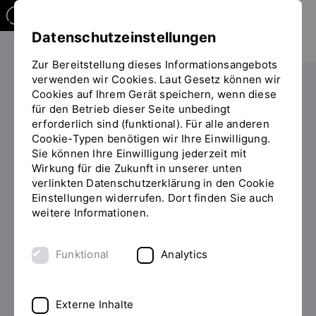
Datenschutzeinstellungen
Zur Bereitstellung dieses Informationsangebots
verwenden wir Cookies. Laut Gesetz können wir
Studieren
Studiengangübersicht
Cookies auf Ihrem Gerät speichern, wenn diese
Sie
für den Betrieb dieser Seite unbedingt
befinden
erforderlich sind (funktional). Für alle anderen
sich
Cookie-Typen benötigen wir Ihre Einwilligung.
auf
Sie können Ihre Einwilligung jederzeit mit
der
Wirkung für die Zukunft in unserer unten
BACHELOR OF SCIENCE (B.SC.)
Seite
INHALT
verlinkten Datenschutzerklärung in den Cookie
"Detailansicht"
Einstellungen widerrufen. Dort finden Sie auch
Logopädie studieren
weitere Informationen.
Ausbildung oder Studium? Mit dem Studiengang
Funktional
Analytics
Logopädie ist beides möglich! Durch die Ausbildung an
der Berufsfachschule und das Studium bei uns lernen
Sie alle Basics für eine optimale
Externe Inhalte
Gesundheitsversorgung. Diese Kombination bietet