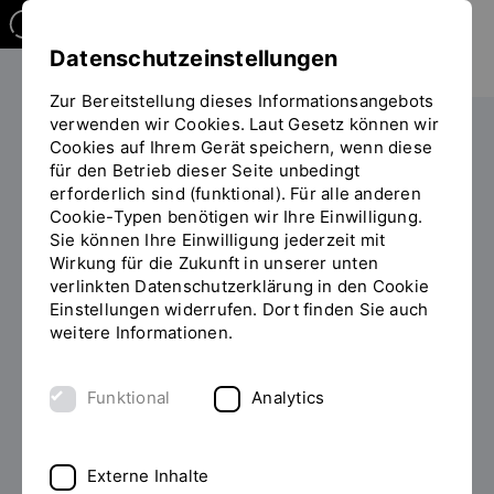
Datenschutzeinstellungen
Zur Bereitstellung dieses Informationsangebots
verwenden wir Cookies. Laut Gesetz können wir
Weiterbilden
Überblick
Cookies auf Ihrem Gerät speichern, wenn diese
für den Betrieb dieser Seite unbedingt
Anmeldung zur Informationsveranstaltung des
erforderlich sind (funktional). Für alle anderen
Sie
berufsbegleitenden Masters Leitung und
Cookie-Typen benötigen wir Ihre Einwilligung.
befinden
Kommunikationsmanagement
Sie können Ihre Einwilligung jederzeit mit
sich
Wirkung für die Zukunft in unserer unten
auf
verlinkten Datenschutzerklärung in den Cookie
der
Anmeldung
Einstellungen widerrufen. Dort finden Sie auch
Seite
weitere Informationen.
"Anmeldung
zur
Informationsveranstaltung:
Informationsveranstaltung
Berufsbegleitender Master
Funktional
Analytics
des
berufsbegleitenden
Leitung und
Masters
Kommunikationsmanagement
Externe Inhalte
Leitung