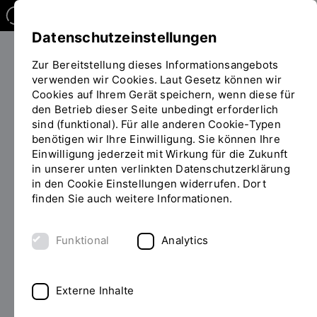
Datenschutzeinstellungen
Zur Bereitstellung dieses Informationsangebots
verwenden wir Cookies. Laut Gesetz können wir
Weiterbilden
Überblick
Widerrufsbelehrung
Cookies auf Ihrem Gerät speichern, wenn diese für
Sie
den Betrieb dieser Seite unbedingt erforderlich
befinden
sind (funktional). Für alle anderen Cookie-Typen
sich
benötigen wir Ihre Einwilligung. Sie können Ihre
GUT ZU WISSEN
auf
Einwilligung jederzeit mit Wirkung für die Zukunft
der
in unserer unten verlinkten Datenschutzerklärung
Widerrufsbelehrung für
Seite
in den Cookie Einstellungen widerrufen. Dort
"Widerrufsbelehrung"
finden Sie auch weitere Informationen.
Weiterbildungsveranstaltung
der OTH Regensburg
Funktional
Analytics
Sie können Ihre Anmeldung innerhalb von 14 Tagen
ohne Angabe von Gründen in schriftlicher Form (z. B.
Externe Inhalte
Brief, E-Mail) widerrufen. Die Frist beginnt zeitgleich