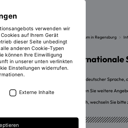
ungen
mationsangebots verwenden wir
 Cookies auf Ihrem Gerät
Studieren
International
Studium in Regensburg
In
Sie
trieb dieser Seite unbedingt
befinden
ür alle anderen Cookie-Typen
sich
ie können Ihre Einwilligung
Workshops für internationale
auf
unft in unserer unten verlinkten
der
ie Einstellungen widerrufen.
Seite
ormationen.
"Workshops"
Hier finden Sie Workshopangebote in deutscher Sprache, d
Auf der Seite des Career Service finden Sie weitere Angeb
Externe Inhalte
Für das Workshopangebot auf Englisch, wechseln Sie bitte
eptieren