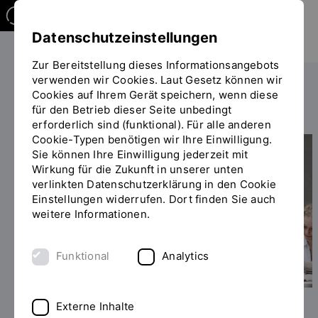
Datenschutzeinstellungen
Zur Bereitstellung dieses Informationsangebots
verwenden wir Cookies. Laut Gesetz können wir
Studieren
Im Studium
ZiL-Programm
Cookies auf Ihrem Gerät speichern, wenn diese
Sie
für den Betrieb dieser Seite unbedingt
befinden
erforderlich sind (funktional). Für alle anderen
sich
Cookie-Typen benötigen wir Ihre Einwilligung.
auf
INHALT
Sie können Ihre Einwilligung jederzeit mit
der
Wirkung für die Zukunft in unserer unten
Seite
verlinkten Datenschutzerklärung in den Cookie
"ZiL-
Einstellungen widerrufen. Dort finden Sie auch
Programm"
weitere Informationen.
Funktional
Analytics
Externe Inhalte