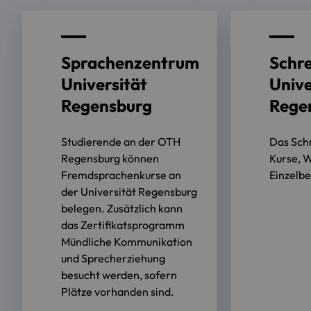
Sprachenzentrum
Schr
Universität
Unive
Regensburg
Rege
Studierende an der OTH
Das Sch
Regensburg können
Kurse, 
Fremdsprachenkurse an
Einzelb
der Universität Regensburg
belegen. Zusätzlich kann
das Zertifikatsprogramm
Mündliche Kommunikation
und Sprecherziehung
besucht werden, sofern
Plätze vorhanden sind.