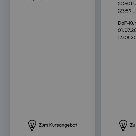
(00:01 U
(23:59 U
DaF-Kur
01.07.20
17.08.20
Zum Kursangebot
Zu