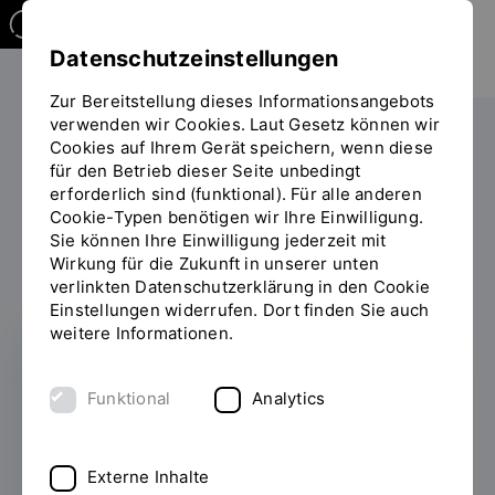
Datenschutzeinstellungen
Zur Bereitstellung dieses Informationsangebots
verwenden wir Cookies. Laut Gesetz können wir
Research Center of Energy and Resources - RCER
Cookies auf Ihrem Gerät speichern, wenn diese
für den Betrieb dieser Seite unbedingt
Regensburger Energiekongress
Sie
erforderlich sind (funktional). Für alle anderen
2019 - Betriebliche Eigenversorgung
befinden
Cookie-Typen benötigen wir Ihre Einwilligung.
sich
Sie können Ihre Einwilligung jederzeit mit
auf
Wirkung für die Zukunft in unserer unten
der
verlinkten Datenschutzerklärung in den Cookie
Seite
Einstellungen widerrufen. Dort finden Sie auch
"2019
weitere Informationen.
-
Betriebliche
4. REGENSBURGER
Funktional
Analytics
Eigenversorgung"
ENERGIEKONGRESS
Betriebliche
Externe Inhalte