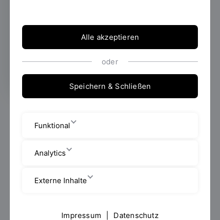
Eigenversorgung
Alle akzeptieren
Informationen zur Veranstaltung,
Programm und Tagungsband
oder
Speichern & Schließen
Funktional
Analytics
Externe Inhalte
Impressum
|
Datenschutz