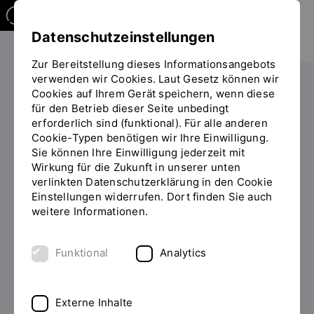
Datenschutzeinstellungen
Zur Bereitstellung dieses Informationsangebots
verwenden wir Cookies. Laut Gesetz können wir
Research Center of Energy and Resources - RCER
Cookies auf Ihrem Gerät speichern, wenn diese
für den Betrieb dieser Seite unbedingt
Sie
Regensburger Energiekongress
erforderlich sind (funktional). Für alle anderen
befinden
Cookie-Typen benötigen wir Ihre Einwilligung.
sich
Sie können Ihre Einwilligung jederzeit mit
auf
Regensburger
Wirkung für die Zukunft in unserer unten
der
verlinkten Datenschutzerklärung in den Cookie
Energiekongress
Seite
Einstellungen widerrufen. Dort finden Sie auch
"Regensburger
weitere Informationen.
Energiekongress"
Funktional
Analytics
Externe Inhalte