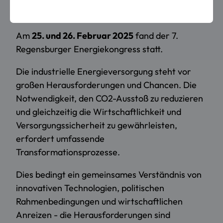
Energieversorgung
Am
25. und 26. Februar 2025
fand der 7.
Regensburger Energiekongress statt.
Die industrielle Energieversorgung steht vor
großen Herausforderungen und Chancen. Die
Notwendigkeit, den CO2-Ausstoß zu reduzieren
und gleichzeitig die Wirtschaftlichkeit und
Versorgungssicherheit zu gewährleisten,
erfordert umfassende
Transformationsprozesse.
Dies bedingt ein gemeinsames Verständnis von
innovativen Technologien, politischen
Rahmenbedingungen und wirtschaftlichen
Anreizen - die Herausforderungen sind