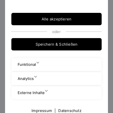
Alle akzeptieren
oder
Speichern & Schließen
Funktional
Analytics
Externe Inhalte
2025 | Lösungen für die
wettbewerbsfähige
Impressum
|
Datenschutz