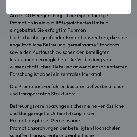
Rahmenbedingungen und Qualitätssicherung
An der OTH Regensburg ist die eigenständige
Promotion in ein qualitätsgesichertes Umfeld
eingebettet. Sie erfolgt im Rahmen
hochschulübergreifender Promotionszentren, die eine
enge fachliche Betreuung, gemeinsame Standards
sowie den Austausch zwischen den beteiligten
Institutionen ermöglichen. Die Verbindung von
wissenschaftlicher Tiefe und anwendungsorientierter
Forschung ist dabei ein zentrales Merkmal.
Die Promotionsverfahren basieren auf verbindlichen
und transparenten Strukturen:
Betreuungsvereinbarungen sichern eine verlässliche
und klar geregelte Unterstützung in der
Promotionsphase. Gemeinsame
Promotionsordnungen der beteiligten Hochschulen
schaffen transparente und einheitliche