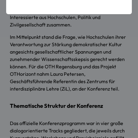
in der Hochschullehre, fand im Rahmen des 10.
German U15 „Dialog zur Lehre“ statt und brachte
Interessierte aus Hochschulen, Politik und
Zivilgesellschaft zusammen.
Im Mittelpunkt stand die Frage, wie Hochschulen ihrer
Verantwortung zur Stärkung demokratischer Kultur
angesichts gesellschaftlicher Spannungen und
zunehmender Wissenschaftsskepsis gerecht werden
können. Für die OTH Regensburg und das Projekt
OTHorizont nahm Laura Petersen,
Geschäftsführende Referentin des Zentrums für
interdisziplinäre Lehre (ZiL), an der Konferenz teil.
Thematische Struktur der Konferenz
Das offizielle Konferenzprogramm war in vier große
dialogorientierte Tracks gegliedert, die jeweils durch