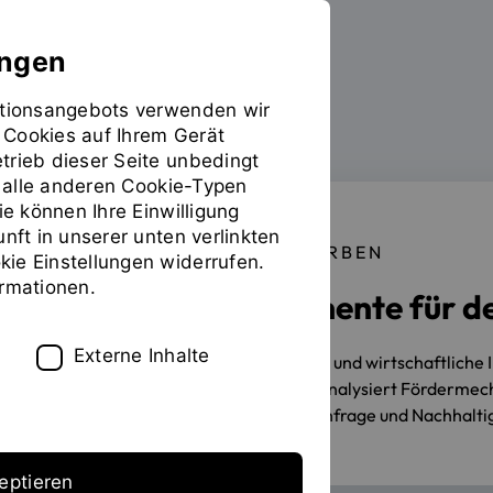
ungen
mationsangebots verwenden wir
 Cookies auf Ihrem Gerät
Forschen
Sie
trieb dieser Seite unbedingt
befinden
ür alle anderen Cookie-Typen
sich
ie können Ihre Einwilligung
auf
unft in unserer unten verlinkten
der
ERFOLGREICH EINGEWORBEN
ie Einstellungen widerrufen.
Seite
ormationen.
Wirksame Instrumente für d
"Detailansicht"
Externe Inhalte
25.06.2026
Wie können politische und wirtschaftliche
Das Forschungsprojekt IMA-GH2 analysiert Fördermecha
Zusammenspiel von Angebot, Nachfrage und Nachhalti
eptieren