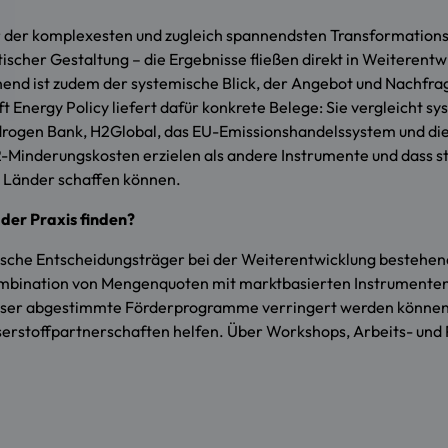
r der komplexesten und zugleich spannendsten Transformationspr
tischer Gestaltung – die Ergebnisse fließen direkt in Weitere
d ist zudem der systemische Blick, der Angebot und Nachfrage
ft Energy Policy liefert dafür konkrete Belege: Sie vergleicht
drogen Bank, H2Global, das EU-Emissionshandelssystem und di
Minderungskosten erzielen als andere Instrumente und dass st
e Länder schaffen können.
der Praxis finden?
tische Entscheidungsträger bei der Weiterentwicklung bestehe
Kombination von Mengenquoten mit marktbasierten Instrumenten
besser abgestimmte Förderprogramme verringert werden können
rstoffpartnerschaften helfen. Über Workshops, Arbeits- und Po