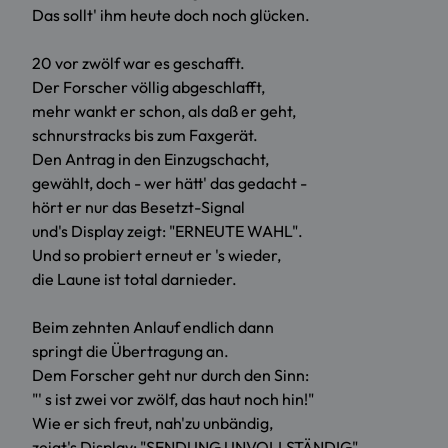
Das sollt' ihm heute doch noch glücken.
20 vor zwölf war es geschafft.
Der Forscher völlig abgeschlafft,
mehr wankt er schon, als daß er geht,
schnurstracks bis zum Faxgerät.
Den Antrag in den Einzugschacht,
gewählt, doch - wer hätt' das gedacht -
hört er nur das Besetzt-Signal
und's Display zeigt: "ERNEUTE WAHL".
Und so probiert erneut er 's wieder,
die Laune ist total darnieder.
Beim zehnten Anlauf endlich dann
springt die Übertragung an.
Dem Forscher geht nur durch den Sinn:
"' s ist zwei vor zwölf, das haut noch hin!"
Wie er sich freut, nah'zu unbändig,
zeigt's Display: "SENDUNG UNVOLLSTÄNDIG".