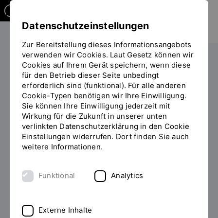
Datenschutzeinstellungen
Zur Bereitstellung dieses Informationsangebots
verwenden wir Cookies. Laut Gesetz können wir
Die OTH
Einrichtungen
Cookies auf Ihrem Gerät speichern, wenn diese
für den Betrieb dieser Seite unbedingt
Sie
Gesunde Hochschule
Gesund Arbeiten
Türchen 24
erforderlich sind (funktional). Für alle anderen
befinden
Cookie-Typen benötigen wir Ihre Einwilligung.
sich
Sie können Ihre Einwilligung jederzeit mit
auf
Türchen 24
Wirkung für die Zukunft in unserer unten
der
verlinkten Datenschutzerklärung in den Cookie
Seite
Einstellungen widerrufen. Dort finden Sie auch
"Türchen
weitere Informationen.
24"
Funktional
Analytics
Externe Inhalte