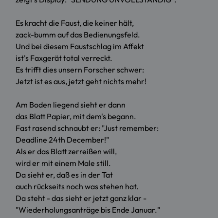
Es kracht die Faust, die keiner hält,
zack-bumm auf das Bedienungsfeld.
Und bei diesem Faustschlag im Affekt
ist's Faxgerät total verreckt.
Es trifft dies unsern Forscher schwer:
Jetzt ist es aus, jetzt geht nichts mehr!
Am Boden liegend sieht er dann
das Blatt Papier, mit dem's begann.
Fast rasend schnaubt er: "Just remember:
Deadline 24th December!"
Als er das Blatt zerreißen will,
wird er mit einem Male still.
Da sieht er, daß es in der Tat
auch rückseits noch was stehen hat.
Da steht - das sieht er jetzt ganz klar -
"Wiederholungsanträge bis Ende Januar."