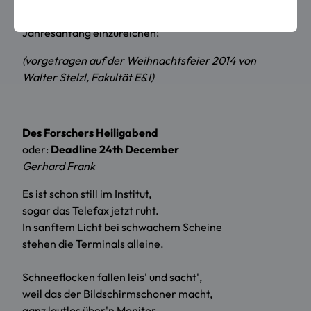
Forschungsanträge und Manuskripte fristgerecht zum
Jahresanfang einzureichen:
(vorgetragen auf der Weihnachtsfeier 2014 von
Walter Stelzl, Fakultät E&I)
Des Forschers Heiligabend
oder:
Deadline 24th December
Gerhard Frank
Es ist schon still im Institut,
sogar das Telefax jetzt ruht.
In sanftem Licht bei schwachem Scheine
stehen die Terminals alleine.
Schneeflocken fallen leis' und sacht',
weil das der Bildschirmschoner macht,
ganz lautlos über'n Monitor.