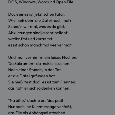
DOS, Windows, Word und Open File.
Doch eines ist jetzt schon fatal:
Wie hieß denn die Datei noch mal?
Schau'n wir mal, was es da gibt.
Abkürzungen sind ja sehr beliebt:
wrzlbr.fmt und knrad.txt
es ist schon manchmal wie verhext.
Und man vernimmt ein leises Fluchen:
"Ja Sakrament, da muß ich suchen."
Nach einer Stunde, in der Tat,
er die Datei gefunden hat.
Sie hieß 'test.doc', es ist zum Flennen,
das hätt' er sich ja denken können.
"Na bitte," dachte er, "das paßt!
Nur noch 'ne Kurzmessage verfaßt,
das File als Anhängsel attached