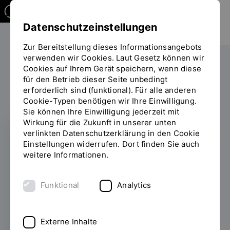
Datenschutzeinstellungen
Zur Bereitstellung dieses Informationsangebots
verwenden wir Cookies. Laut Gesetz können wir
Forschen
Promotionszentren
Cookies auf Ihrem Gerät speichern, wenn diese
für den Betrieb dieser Seite unbedingt
Sie
Promotionszentrum Angewandte Informatik
erforderlich sind (funktional). Für alle anderen
befinden
Cookie-Typen benötigen wir Ihre Einwilligung.
sich
Sie können Ihre Einwilligung jederzeit mit
auf
Wirkung für die Zukunft in unserer unten
INHALT
der
verlinkten Datenschutzerklärung in den Cookie
Seite
Einstellungen widerrufen. Dort finden Sie auch
Promotionszentrum
"Promotionszentrum
weitere Informationen.
Angewandte
Angewandte
Informatik"
Informatik
Funktional
Analytics
Das Promotionszentrum ermöglicht
Externe Inhalte
qualitätsgesicherte Promotionen im Bereich