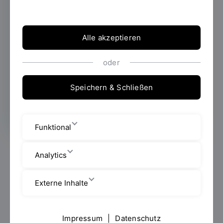
der Angewandten Informatik und
Mathematik, fördert interdisziplinäre
Forschung und bietet optimale Bedingungen
Alle akzeptieren
für innovative Vorhaben mit hohem
Transferpotenzial.
oder
Speichern & Schließen
Mehr erfahren
Funktional
Analytics
Externe Inhalte
Impressum
|
Datenschutz