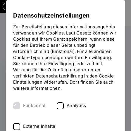
Datenschutzeinstellungen
Zur Bereitstellung dieses Informationsangebots
verwenden wir Cookies. Laut Gesetz können wir
Die OTH
Transfer und Kooperationen
Cookies auf Ihrem Gerät speichern, wenn diese
für den Betrieb dieser Seite unbedingt
Sie
Verein der Freunde
erforderlich sind (funktional). Für alle anderen
befinden
Cookie-Typen benötigen wir Ihre Einwilligung.
sich
INHALT
Sie können Ihre Einwilligung jederzeit mit
auf
Wirkung für die Zukunft in unserer unten
der
FÖRDERN. VERNETZEN.
verlinkten Datenschutzerklärung in den Cookie
Seite
Einstellungen widerrufen. Dort finden Sie auch
MITWIRKEN.
"Verein
weitere Informationen.
der
Herzlich willkommen
Freunde"
beim Verein der
Funktional
Analytics
Freunde der OTH
Regensburg e.V.
Externe Inhalte