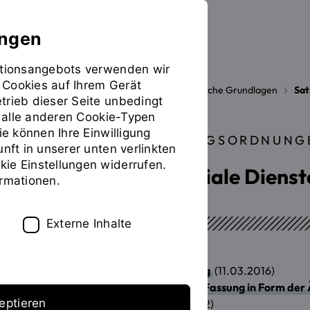
ungen
mationsangebots verwenden wir
 Cookies auf Ihrem Gerät
Die OTH
Organisation
Rechtliche Grundlagen
Sat
Sie
trieb dieser Seite unbedingt
befinden
ür alle anderen Cookie-Typen
sich
ie können Ihre Einwilligung
STUDIEN- UND PRÜFUNGSORDNUNGE
auf
unft in unserer unten verlinkten
der
ie Einstellungen widerrufen.
Soziale Arbeit - Soziale Diens
Seite
ormationen.
"Soziale
Arbeit
-
Externe Inhalte
Soziale
Dienste
an
Studien- und Prüfungsordnung
(11.03.2016)
Schulen
Konsolidierte (nicht amtliche) Fassung in Form de
-
eptieren
Bachelor"
Änderungssatzung
(06.11.2012)