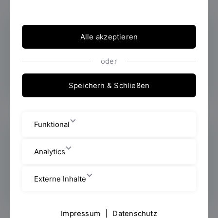
Alle akzeptieren
Hochschulrecht
oder
Speichern & Schließen
Funktional
Analytics
Hinweisgeberschutz
Externe Inhalte
Impressum
|
Datenschutz