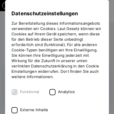
Datenschutzeinstellungen
Zur Bereitstellung dieses Informationsangebots
verwenden wir Cookies. Laut Gesetz können wir
Die OTH
Organisation
Rechtliche Grundlagen
Cookies auf Ihrem Gerät speichern, wenn diese
Sie
für den Betrieb dieser Seite unbedingt
befinden
erforderlich sind (funktional). Für alle anderen
sich
Cookie-Typen benötigen wir Ihre Einwilligung.
auf
Sie können Ihre Einwilligung jederzeit mit
der
Wirkung für die Zukunft in unserer unten
Seite
verlinkten Datenschutzerklärung in den Cookie
"Rechtliche
Einstellungen widerrufen. Dort finden Sie auch
Grundlagen"
weitere Informationen.
Amtliche Bekanntmachungen
Funktional
Analytics
Externe Inhalte