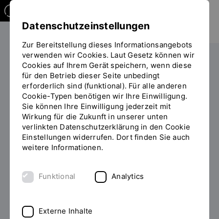
Datenschutzeinstellungen
Zur Bereitstellung dieses Informationsangebots
verwenden wir Cookies. Laut Gesetz können wir
Die OTH
Organisation
Cookies auf Ihrem Gerät speichern, wenn diese
für den Betrieb dieser Seite unbedingt
Sie
Rechtliche Grundlagen
Satzungen und Ordnungen
erforderlich sind (funktional). Für alle anderen
befinden
Cookie-Typen benötigen wir Ihre Einwilligung.
sich
Sie können Ihre Einwilligung jederzeit mit
auf
STUDIEN- UND
Wirkung für die Zukunft in unserer unten
der
PRÜFUNGSORDNUNGEN (SPO)
verlinkten Datenschutzerklärung in den Cookie
Seite
Einstellungen widerrufen. Dort finden Sie auch
"Mechatronik
weitere Informationen.
Mechatronik - Bachelor -
-
Bachelor"
SPO
Funktional
Analytics
Externe Inhalte