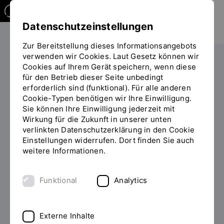
Datenschutzeinstellungen
Zur Bereitstellung dieses Informationsangebots
verwenden wir Cookies. Laut Gesetz können wir
Die OTH
Organisation
Cookies auf Ihrem Gerät speichern, wenn diese
für den Betrieb dieser Seite unbedingt
Sie
Rechtliche Grundlagen
Satzungen und Ordnungen
erforderlich sind (funktional). Für alle anderen
befinden
Cookie-Typen benötigen wir Ihre Einwilligung.
sich
Sie können Ihre Einwilligung jederzeit mit
auf
STUDIEN- UND
Wirkung für die Zukunft in unserer unten
der
PRÜFUNGSORDNUNGEN (SPO)
verlinkten Datenschutzerklärung in den Cookie
Seite
Einstellungen widerrufen. Dort finden Sie auch
"Industriedesign
weitere Informationen.
Industriedesign - Bachelor -
-
Bachelor"
SPO
Funktional
Analytics
Externe Inhalte