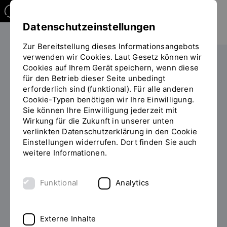
Datenschutzeinstellungen
Zur Bereitstellung dieses Informationsangebots
verwenden wir Cookies. Laut Gesetz können wir
Die OTH
Organisation
Cookies auf Ihrem Gerät speichern, wenn diese
für den Betrieb dieser Seite unbedingt
Sie
Rechtliche Grundlagen
Satzungen und Ordnungen
erforderlich sind (funktional). Für alle anderen
befinden
Cookie-Typen benötigen wir Ihre Einwilligung.
sich
Sie können Ihre Einwilligung jederzeit mit
auf
Wirkung für die Zukunft in unserer unten
der
verlinkten Datenschutzerklärung in den Cookie
Seite
International Management
Einstellungen widerrufen. Dort finden Sie auch
"International
weitere Informationen.
- Master
Management
-
Master"
Funktional
Analytics
Externe Inhalte