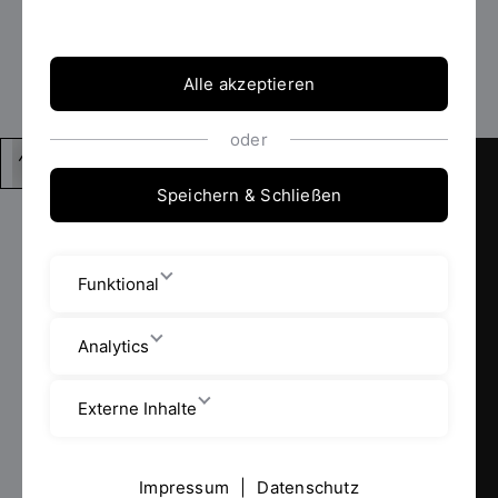
Konsolidierte Fassung (nicht amtlich) in Form
der Änderungssatzung
vom 27.04.2026
Änderungssatzung
(27.04.2026)
Studien- und Prüfungsordnung (06.02.2024)
Alle akzeptieren
oder
Speichern & Schließen
KONTAKT
OSTBAYERISCHE TECHNISCHE
HOCHSCHULE REGENSBURG
Funktional
+49 941 943 02
Analytics
poststelle@oth-regensburg.de
Externe Inhalte
Seybothstraße 2
93053 Regensburg
Impressum
|
Datenschutz