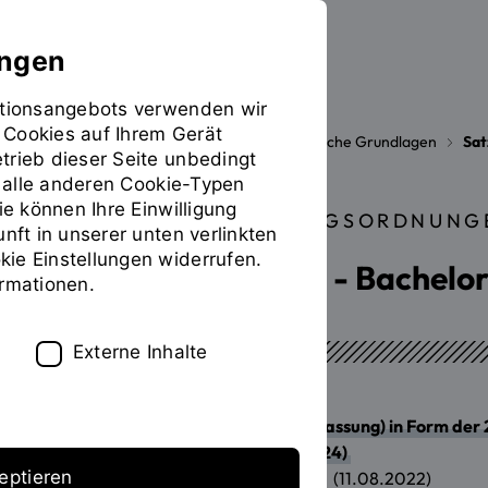
ungen
mationsangebots verwenden wir
 Cookies auf Ihrem Gerät
Die OTH
Organisation
Rechtliche Grundlagen
Sat
Sie
trieb dieser Seite unbedingt
befinden
ür alle anderen Cookie-Typen
sich
ie können Ihre Einwilligung
STUDIEN- UND PRÜFUNGSORDNUNGE
auf
unft in unserer unten verlinkten
der
ie Einstellungen widerrufen.
Bauingenieurwesen - Bachelor
Seite
ormationen.
"Bauingenieurwesen
-
Bachelor,
Externe Inhalte
Master"
Konsolidierte (nicht amtliche Fassung) in Form de
Änderungssatzung (08.02.2024)
eptieren
Studien und Prüfungsordnung
(11.08.2022)