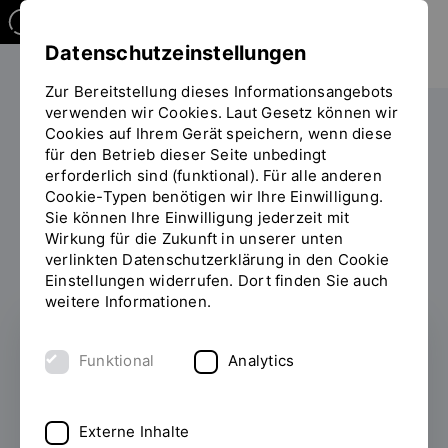
Datenschutzeinstellungen
Zur Bereitstellung dieses Informationsangebots
verwenden wir Cookies. Laut Gesetz können wir
Die OTH
Einrichtungen
Stabsstelle Recht
Cookies auf Ihrem Gerät speichern, wenn diese
Sie
für den Betrieb dieser Seite unbedingt
befinden
erforderlich sind (funktional). Für alle anderen
sich
Cookie-Typen benötigen wir Ihre Einwilligung.
Stabsstelle Recht
auf
Sie können Ihre Einwilligung jederzeit mit
der
Wirkung für die Zukunft in unserer unten
Seite
verlinkten Datenschutzerklärung in den Cookie
"Stabsstelle
Einstellungen widerrufen. Dort finden Sie auch
Recht"
weitere Informationen.
Funktional
Analytics
Rechtliche Grundlagen
Externe Inhalte