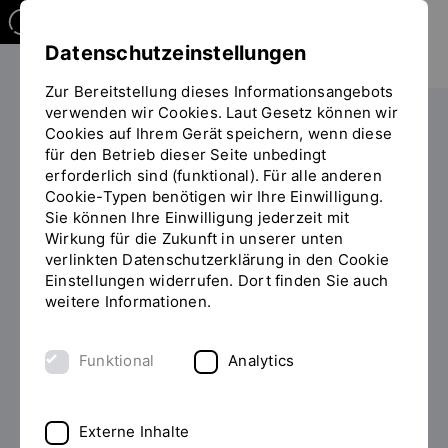
Datenschutzeinstellungen
Zur Bereitstellung dieses Informationsangebots
verwenden wir Cookies. Laut Gesetz können wir
Die OTH
Einrichtungen
Cookies auf Ihrem Gerät speichern, wenn diese
für den Betrieb dieser Seite unbedingt
Sie
Gleichstellung und Vielfalt
Demokratie
erforderlich sind (funktional). Für alle anderen
befinden
Cookie-Typen benötigen wir Ihre Einwilligung.
sich
Sie können Ihre Einwilligung jederzeit mit
auf
Veranstaltungsreihe:
Wirkung für die Zukunft in unserer unten
der
verlinkten Datenschutzerklärung in den Cookie
Gesellschaftliche
Seite
Einstellungen widerrufen. Dort finden Sie auch
"Demokratie"
Verantwortung
weitere Informationen.
Funktional
Analytics
Demokratie als Privileg und
Verpflichtung
Externe Inhalte