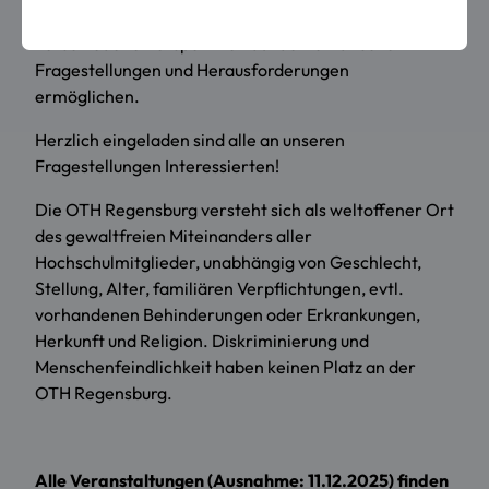
interdisziplinär gestaltet und soll Raum für
verschiedene Perspektiven auf demokratische
Fragestellungen und Herausforderungen
ermöglichen.
Herzlich eingeladen sind alle an unseren
Fragestellungen Interessierten!
Die OTH Regensburg versteht sich als weltoffener Ort
des gewaltfreien Miteinanders aller
Hochschulmitglieder, unabhängig von Geschlecht,
Stellung, Alter, familiären Verpflichtungen, evtl.
vorhandenen Behinderungen oder Erkrankungen,
Herkunft und Religion. Diskriminierung und
Menschenfeindlichkeit haben keinen Platz an der
OTH Regensburg.
Alle Veranstaltungen (Ausnahme: 11.12.2025) finden