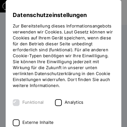
Datenschutzeinstellungen
Zur Bereitstellung dieses Informationsangebots
verwenden wir Cookies. Laut Gesetz können wir
Die OTH
Einrichtungen
Career Service
Cookies auf Ihrem Gerät speichern, wenn diese
für den Betrieb dieser Seite unbedingt
Sie
Angebote für Unternehmen
Anmeldung Newsletter
erforderlich sind (funktional). Für alle anderen
befinden
Cookie-Typen benötigen wir Ihre Einwilligung.
sich
Sie können Ihre Einwilligung jederzeit mit
auf
Newsletter
Wirkung für die Zukunft in unserer unten
der
verlinkten Datenschutzerklärung in den Cookie
Seite
Einstellungen widerrufen. Dort finden Sie auch
"Anmeldung
weitere Informationen.
Hinweis Datenschutz:
Newsletter"
Mit dem Abschicken der Anmeldung erklären Sie sich
Funktional
Analytics
mit Folgendem einverstanden:
Ihre Daten werden für das Versenden des Newsletters
Externe Inhalte