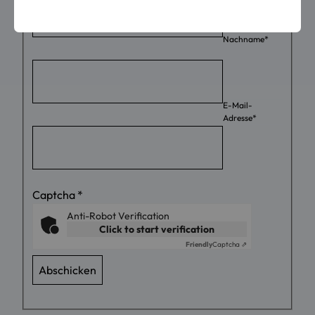
Nachname
*
E-Mail-
Adresse
*
Captcha
*
Anti-Robot Verification
Click to start verification
Friendly
Captcha ⇗