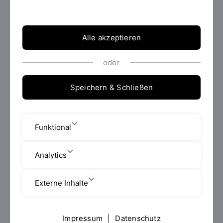
Anrede:
*
Bitte wählen...
Alle akzeptieren
Vorname:
*
oder
Speichern & Schließen
Nachname:
*
Funktional
Telefon:
*
Analytics
Externe Inhalte
E-Mail:
*
Impressum
|
Datenschutz