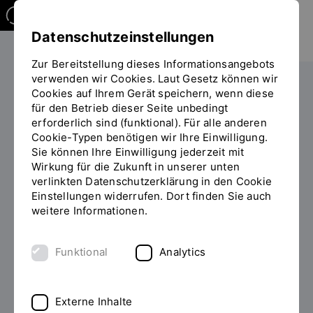
Datenschutzeinstellungen
Zur Bereitstellung dieses Informationsangebots
verwenden wir Cookies. Laut Gesetz können wir
Weiterbilden
Überblick
Cookies auf Ihrem Gerät speichern, wenn diese
für den Betrieb dieser Seite unbedingt
Sie
Unverbindliche Prüfung auf Anrechnung
erforderlich sind (funktional). Für alle anderen
befinden
Cookie-Typen benötigen wir Ihre Einwilligung.
sich
Sie können Ihre Einwilligung jederzeit mit
auf
Einreichung von Unterlagen
Wirkung für die Zukunft in unserer unten
der
verlinkten Datenschutzerklärung in den Cookie
Seite
Einstellungen widerrufen. Dort finden Sie auch
"Unverbindliche
Unverbindliche Prüfung auf
weitere Informationen.
Prüfung
Zulassung und mögliche
auf
Anrechnung"
Anrechnungen
Funktional
Analytics
Bitte füllen Sie folgende Angaben zu Ihrer Person
aus.
Externe Inhalte