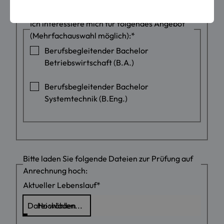
Ich interessiere mich für folgendes Angebot
(Mehrfachauswahl möglich):
*
Berufsbegleitender Bachelor
Betriebswirtschaft (B.A.)
Berufsbegleitender Bachelor
Systemtechnik (B.Eng.)
Bitte laden Sie folgende Dateien zur Prüfung auf
Anrechnung hoch:
Aktueller Lebenslauf
*