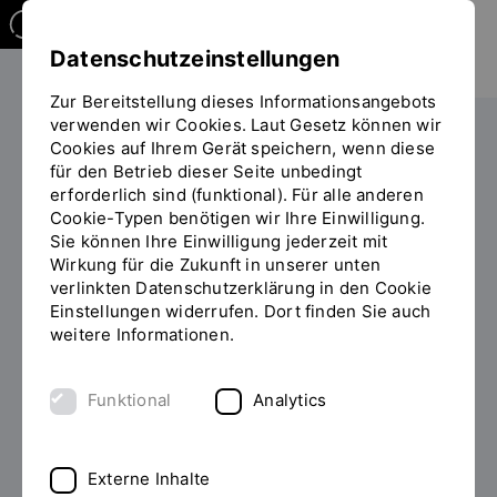
Datenschutzeinstellungen
Zur Bereitstellung dieses Informationsangebots
verwenden wir Cookies. Laut Gesetz können wir
Weiterbilden
Cookies auf Ihrem Gerät speichern, wenn diese
Sie
für den Betrieb dieser Seite unbedingt
befinden
erforderlich sind (funktional). Für alle anderen
sich
Cookie-Typen benötigen wir Ihre Einwilligung.
auf
Sie können Ihre Einwilligung jederzeit mit
der
16. SEPTEMBER
Wirkung für die Zukunft in unserer unten
Seite
2026 -
verlinkten Datenschutzerklärung in den Cookie
"Detailansicht"
Einstellungen widerrufen. Dort finden Sie auch
08:15- UHR
weitere Informationen.
Funktional
Analytics
Berufsbegleitendes
Hochschulzertifikat
Externe Inhalte
Künstliche