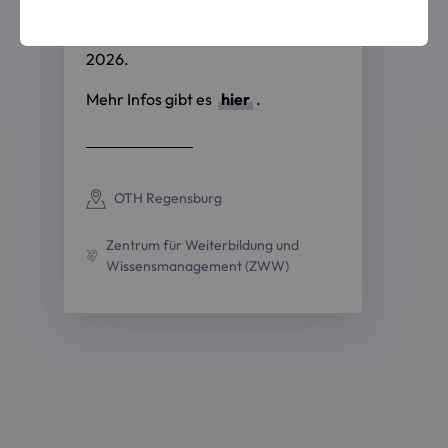
Der Kurs startet am 16. September
2026.
Mehr Infos gibt es
hier
.
OTH Regensburg
Zentrum für Weiterbildung und
Wissensmanagement (ZWW)