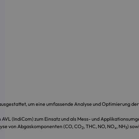
ausgestattet, um eine umfassende Analyse und Optimierung de
 AVL (IndiCom) zum Einsatz und als Mess- und Applikationsumg
nalyse von Abgaskomponenten (CO, CO
, THC, NO, NO
, NH
) sow
2
x
3