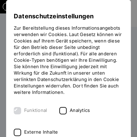
Datenschutzeinstellungen
Zur Bereitstellung dieses Informationsangebots
verwenden wir Cookies. Laut Gesetz können wir
TC Kelheim
Messtechnik
Cookies auf Ihrem Gerät speichern, wenn diese
Sie
für den Betrieb dieser Seite unbedingt
befinden
erforderlich sind (funktional). Für alle anderen
sich
Cookie-Typen benötigen wir Ihre Einwilligung.
Messtechnik
auf
Sie können Ihre Einwilligung jederzeit mit
der
Wirkung für die Zukunft in unserer unten
Seite
verlinkten Datenschutzerklärung in den Cookie
"Messtechnik"
Einstellungen widerrufen. Dort finden Sie auch
Massenspektrometer
weitere Informationen.
V&F AirSense, V&F EISense, V&F PEMSense,
V&F HSense, V&F TwinSense
Funktional
Analytics
Abgasmessanlagen
Externe Inhalte
Die Abgasmessanalgen dienen zur Bestimmung