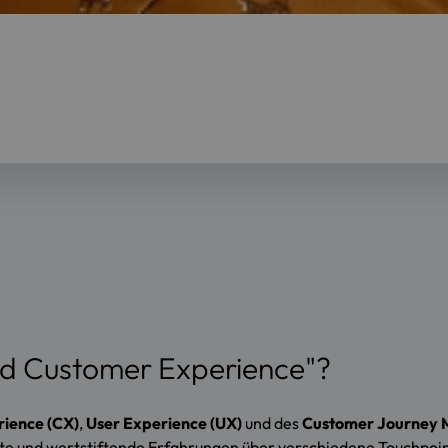
nd Customer Experience"?
ience (CX)
,
User Experience (UX)
und des
Customer Journey 
te und wertstiftende Erfahrungen über verschiedene Touchpoin