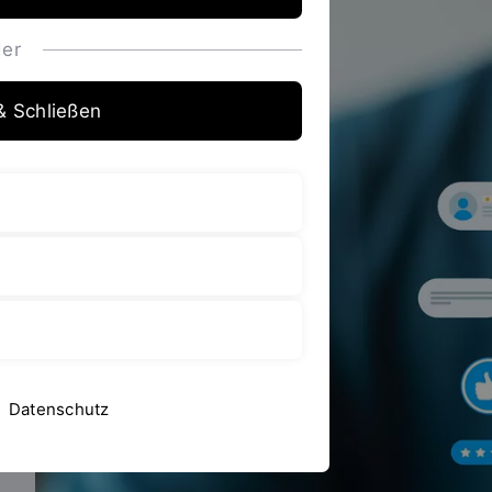
er
& Schließen
Datenschutz