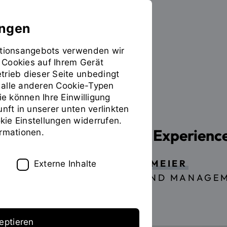
ungen
mationsangebots verwenden wir
 Cookies auf Ihrem Gerät
Studieren
Sie
trieb dieser Seite unbedingt
befinden
ür alle anderen Cookie-Typen
sich
ie können Ihre Einwilligung
auf
unft in unserer unten verlinkten
der
ie Einstellungen widerrufen.
Seite
User and Customer Experienc
ormationen.
"Zusatzangebot
(Detailansicht)"
PROF. DR. OLGA BERGMEIER
Externe Inhalte
(FAKULTÄT BUSINESS AND MANAGE
eptieren