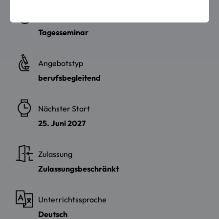
Abschluss
Tagesseminar
Angebotstyp
berufsbegleitend
Nächster Start
25. Juni 2027
Zulassung
Zulassungsbeschränkt
Unterrichtssprache
Deutsch