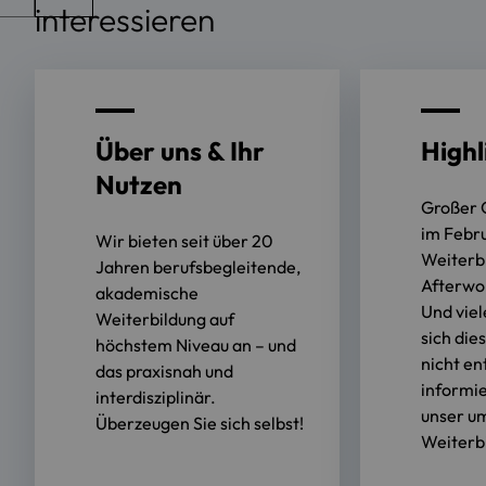
interessieren
Über uns & Ihr
Highl
Nutzen
Großer 
im Febr
Wir bieten seit über 20
Weiterb
Jahren berufsbegleitende,
Afterwo
akademische
Und viel
Weiterbildung auf
sich die
höchstem Niveau an – und
nicht e
das praxisnah und
informie
interdisziplinär.
unser u
Überzeugen Sie sich selbst!
Weiterb