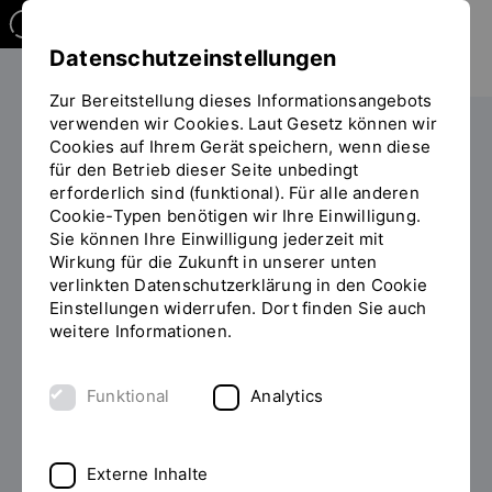
Datenschutzeinstellungen
Zur Bereitstellung dieses Informationsangebots
verwenden wir Cookies. Laut Gesetz können wir
Studieren
Cookies auf Ihrem Gerät speichern, wenn diese
Sie
für den Betrieb dieser Seite unbedingt
befinden
erforderlich sind (funktional). Für alle anderen
sich
Cookie-Typen benötigen wir Ihre Einwilligung.
auf
Sie können Ihre Einwilligung jederzeit mit
der
Wirkung für die Zukunft in unserer unten
TAGESSEMINAR
Seite
INHALT
verlinkten Datenschutzerklärung in den Cookie
"Zusatzangebot
Einstellungen widerrufen. Dort finden Sie auch
Online-Mediation
(Detailansicht)"
weitere Informationen.
berufsbegleitend
absolvieren
Funktional
Analytics
In dem zweitägigen Seminar erlernen Sie Techniken
Externe Inhalte
und Methoden, damit Mediation auch im virtuellen