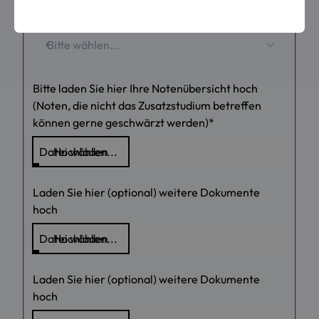
Name des Zusatzstudiums
*
Bitte wählen...
Bitte laden Sie hier Ihre Notenübersicht hoch
(Noten, die nicht das Zusatzstudium betreffen
können gerne geschwärzt werden)
*
Laden Sie hier (optional) weitere Dokumente
hoch
Laden Sie hier (optional) weitere Dokumente
hoch