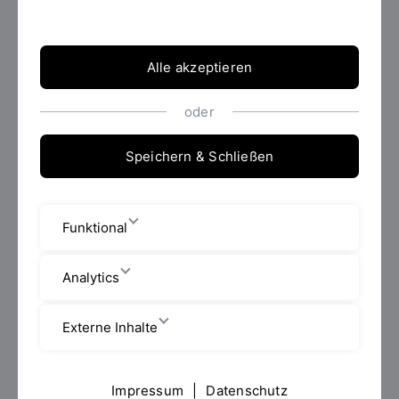
Alle akzeptieren
Studierende*r der
*
Bitte wählen...
oder
Speichern & Schließen
Funktional
Analytics
Matrikelnummer
*
Externe Inhalte
Impressum
|
Datenschutz