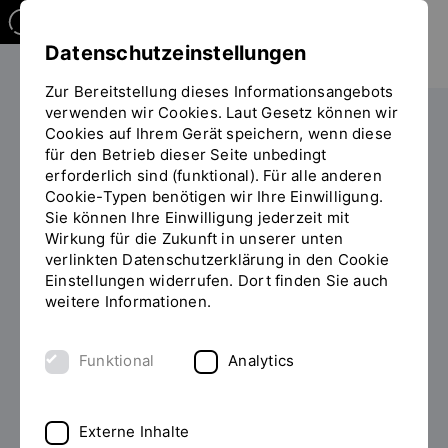
Datenschutzeinstellungen
Zur Bereitstellung dieses Informationsangebots
verwenden wir Cookies. Laut Gesetz können wir
Studieren
Im Studium
ZiL-Programm
Cookies auf Ihrem Gerät speichern, wenn diese
Sie
für den Betrieb dieser Seite unbedingt
befinden
erforderlich sind (funktional). Für alle anderen
sich
Cookie-Typen benötigen wir Ihre Einwilligung.
Antragsformular Zertifikat
auf
Sie können Ihre Einwilligung jederzeit mit
der
Zusatzstudium
Wirkung für die Zukunft in unserer unten
Seite
verlinkten Datenschutzerklärung in den Cookie
"Formular
Einstellungen widerrufen. Dort finden Sie auch
Zusatzstudium"
Beantragung Zertifikat Zusatzstudium
weitere Informationen.
Bitte füllen Sie die benötigten Felder (Pflichtfelder
Funktional
Analytics
mit * markiert) im Formular aus, um ihr Zertifikat
zum Zusatzstudium zu beantragen.
Vorname,
Name
*
Externe Inhalte