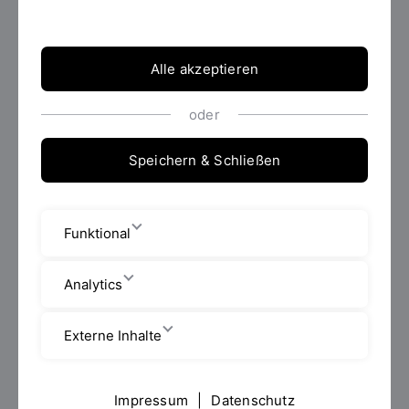
Nachname
*
Alle akzeptieren
oder
Mailadresse
*
Speichern & Schließen
Funktional
Captcha
*
Anti-Robot Verification
Analytics
Click to start verification
Friendly
Captcha ⇗
Externe Inhalte
Impressum
|
Datenschutz