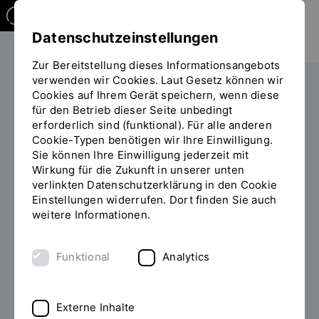
Datenschutzeinstellungen
Zur Bereitstellung dieses Informationsangebots
verwenden wir Cookies. Laut Gesetz können wir
Studieren
Im Studium
ZiL-Programm
Cookies auf Ihrem Gerät speichern, wenn diese
für den Betrieb dieser Seite unbedingt
Sie
Das philosophische Café
erforderlich sind (funktional). Für alle anderen
befinden
Cookie-Typen benötigen wir Ihre Einwilligung.
sich
Sie können Ihre Einwilligung jederzeit mit
auf
Anmeldung Mailverteiler für "Das
Wirkung für die Zukunft in unserer unten
der
philosophische Café"
verlinkten Datenschutzerklärung in den Cookie
Seite
Einstellungen widerrufen. Dort finden Sie auch
"Newsletter"
weitere Informationen.
Titel
Mailverteiler für "Das philosophische Café"
Funktional
Analytics
Vorname
*
Externe Inhalte