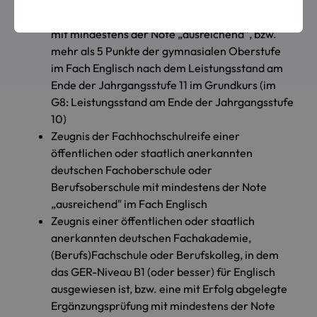
Abschlusszeugnis eines öffentlichen oder
staatlich anerkannten deutschen Gymnasiums
mit mindestens der Note „ausreichend”, bzw.
mehr als 5 Punkte der gymnasialen Oberstufe
im Fach Englisch nach dem Leistungsstand am
Ende der Jahrgangsstufe 11 im Grundkurs (im
G8: Leistungsstand am Ende der Jahrgangsstufe
10)
Zeugnis der Fachhochschulreife einer
öffentlichen oder staatlich anerkannten
deutschen Fachoberschule oder
Berufsoberschule mit mindestens der Note
„ausreichend" im Fach Englisch
Zeugnis einer öffentlichen oder staatlich
anerkannten deutschen Fachakademie,
(Berufs)Fachschule oder Berufskolleg, in dem
das GER-Niveau B1 (oder besser) für Englisch
ausgewiesen ist, bzw. eine mit Erfolg abgelegte
Ergänzungsprüfung mit mindestens der Note