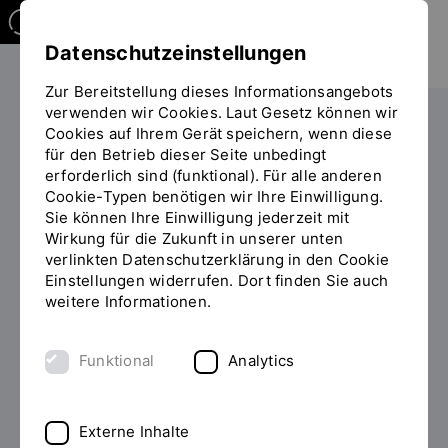
Datenschutzeinstellungen
Zur Bereitstellung dieses Informationsangebots
verwenden wir Cookies. Laut Gesetz können wir
Studieren
Im Studium
Beratung & Hilfe
Cookies auf Ihrem Gerät speichern, wenn diese
für den Betrieb dieser Seite unbedingt
Sie
Abteilung Studium
I, IT, IW, IR, ID
erforderlich sind (funktional). Für alle anderen
befinden
Cookie-Typen benötigen wir Ihre Einwilligung.
sich
Sie können Ihre Einwilligung jederzeit mit
auf
Besondere
Wirkung für die Zukunft in unserer unten
der
verlinkten Datenschutzerklärung in den Cookie
Zulassungsvoraussetzungen
Seite
Einstellungen widerrufen. Dort finden Sie auch
"I,
für die
weitere Informationen.
IT,
IW,
Bachelorstudiengänge
IR,
Funktional
Analytics
ID"
International Relations and
Management, Informatik,
Externe Inhalte