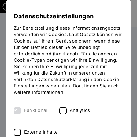
Datenschutzeinstellungen
Zur Bereitstellung dieses Informationsangebots
verwenden wir Cookies. Laut Gesetz können wir
Studieren
Studiengangübersicht
Cookies auf Ihrem Gerät speichern, wenn diese
Sie
für den Betrieb dieser Seite unbedingt
befinden
erforderlich sind (funktional). Für alle anderen
sich
Cookie-Typen benötigen wir Ihre Einwilligung.
auf
Sie können Ihre Einwilligung jederzeit mit
der
Wirkung für die Zukunft in unserer unten
MASTER OF ARTS (M.A.)
Seite
verlinkten Datenschutzerklärung in den Cookie
"Detailansicht"
Einstellungen widerrufen. Dort finden Sie auch
Europäische
weitere Informationen.
Betriebswirtschaft
studieren (auslaufend)
Funktional
Analytics
Sie suchen einen einen international ausgerichteten
Externe Inhalte
Masterstudiengang?