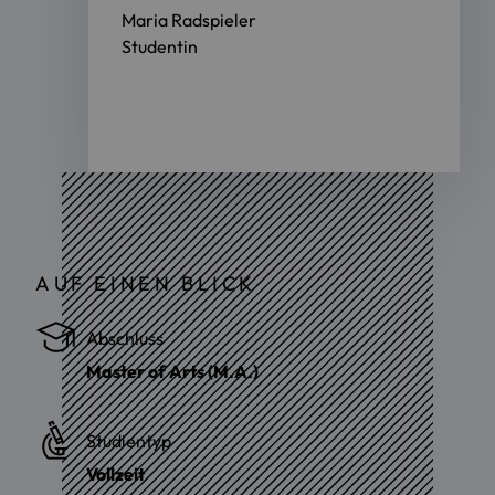
Maria Radspieler
Studentin
AUF EINEN BLICK
Abschluss
Master of Arts (M.A.)
Studientyp
Vollzeit