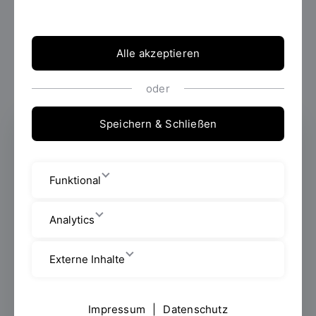
Alle akzeptieren
oder
Speichern & Schließen
Wissenschaftlicher Mitarbeiter
Medizinprodukte
Funktional
Fakultät Maschinenbau
Analytics
Wissenschaftliche
Mitarbeiter/Mitarbeiterinnen
Externe Inhalte
Galgenbergstraße 30
Raum: I 214
Impressum
|
Datenschutz