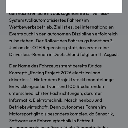
Systemen. Dynamics verfolgt dabei nun konsequent
den nächsten Schritt: das sogenannte Driverless-
System (vollautomatisiertes Fahren) im
Wettbewerbsbetrieb. Ziel ist es, bei internationalen
Events auch in den autonomen Disziplinen erfolgreich
zu bestehen. Der Rollout des Fahrzeugs findet am 3.
Juni an der OTH Regensburg statt, das erste reine
Driverless-Rennen in Deutschland folgt am 11. August.
Der Name des Fahrzeugs steht bereits für das
Konzept: „Racing Project 2026 electrical and
driverless“. Hinter dem Projekt steckt monatelange
Entwicklungsarbeit von rund 100 Studierenden
unterschiedlichster Fachrichtungen, darunter
Informatik, Elektrotechnik, Maschinenbau und
Betriebswirtschaft. Denn autonomes Fahren im
Motorsport gilt als besonders komplex, da Sensorik,
Software und Fahrzeugtechnik in Echtzeit
zusammenspielen müssen. Viele Teammitglieder