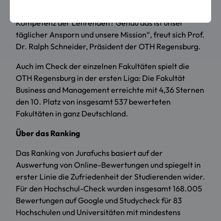
Zufriedenheit unserer Studierenden mit der
Kompetenz der Lehrenden? Genau das ist unser
täglicher Ansporn und unsere Mission“, freut sich Prof.
Dr. Ralph Schneider, Präsident der OTH Regensburg.
Auch im Check der einzelnen Fakultäten spielt die
OTH Regensburg in der ersten Liga: Die Fakultät
Business and Management erreichte mit 4,36 Sternen
den 10. Platz von insgesamt 537 bewerteten
Fakultäten in ganz Deutschland.
Über das Ranking
Das Ranking von Jurafuchs basiert auf der
Auswertung von Online-Bewertungen und spiegelt in
erster Linie die Zufriedenheit der Studierenden wider.
Für den Hochschul-Check wurden insgesamt 168.005
Bewertungen auf Google und Studycheck für 83
Hochschulen und Universitäten mit mindestens