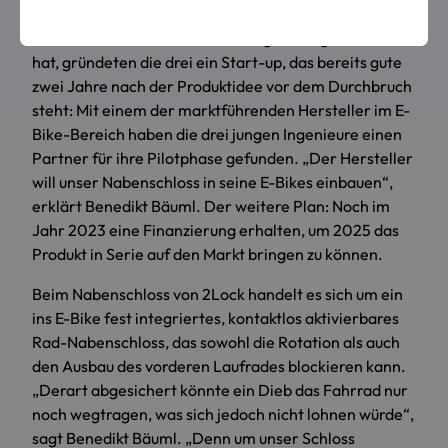
Maschinenbau (OTH Regensburg) noch einen Master
in Wirtschaftsinformatik (Uni Regensburg) absolviert
hat, gründeten die drei ein Start-up, das bereits gute
zwei Jahre nach der Produktidee vor dem Durchbruch
steht: Mit einem der marktführenden Hersteller im E-
Bike-Bereich haben die drei jungen Ingenieure einen
Partner für ihre Pilotphase gefunden. „Der Hersteller
will unser Nabenschloss in seine E-Bikes einbauen“,
erklärt Benedikt Bäuml. Der weitere Plan: Noch im
Jahr 2023 eine Finanzierung erhalten, um 2025 das
Produkt in Serie auf den Markt bringen zu können.
Beim Nabenschloss von 2Lock handelt es sich um ein
ins E-Bike fest integriertes, kontaktlos aktivierbares
Rad-Nabenschloss, das sowohl die Rotation als auch
den Ausbau des vorderen Laufrades blockieren kann.
„Derart abgesichert könnte ein Dieb das Fahrrad nur
noch wegtragen, was sich jedoch nicht lohnen würde“,
sagt Benedikt Bäuml. „Denn um unser Schloss