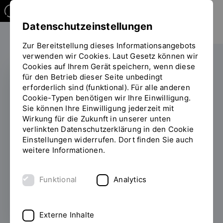
Datenschutzeinstellungen
Zur Bereitstellung dieses Informationsangebots
verwenden wir Cookies. Laut Gesetz können wir
Cookies auf Ihrem Gerät speichern, wenn diese
für den Betrieb dieser Seite unbedingt
erforderlich sind (funktional). Für alle anderen
START-UP
Cookie-Typen benötigen wir Ihre Einwilligung.
Sie können Ihre Einwilligung jederzeit mit
Gut abgeschlossen
Wirkung für die Zukunft in unserer unten
verlinkten Datenschutzerklärung in den Cookie
Einstellungen widerrufen. Dort finden Sie auch
17.05.2023
Ein zweifach gesichertes
weitere Informationen.
Nabenschloss fürs E-Bike: Die drei Gründer
von 2Lock stehen kurz vor Beginn einer
Pilotphase, die den Durchbruch im Pedelec-
Funktional
Analytics
Markt verspricht.
Externe Inhalte