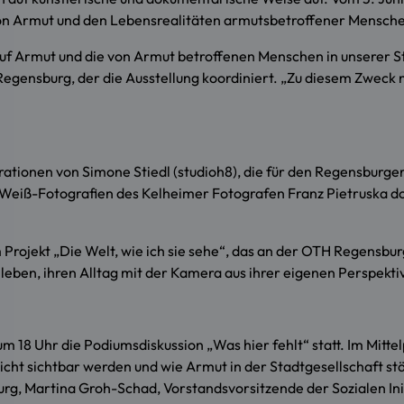
 von Armut und den Lebensrealitäten armutsbetroffener Mensch
k auf Armut und die von Armut betroffenen Menschen in unserer 
egensburg, der die Ausstellung koordiniert. „Zu diesem Zweck n
strationen von Simone Stiedl (studioh8), die für den Regensburg
-Weiß-Fotografien des Kelheimer Fotografen Franz Pietruska 
 Projekt „Die Welt, wie ich sie sehe“, das an der OTH Regensbur
 leben, ihren Alltag mit der Kamera aus ihrer eigenen Perspektiv
 um 18 Uhr die Podiumsdiskussion „Was hier fehlt“ statt. Im Mit
nicht sichtbar werden und wie Armut in der Stadtgesellschaft
g, Martina Groh-Schad, Vorstandsvorsitzende der Sozialen Init