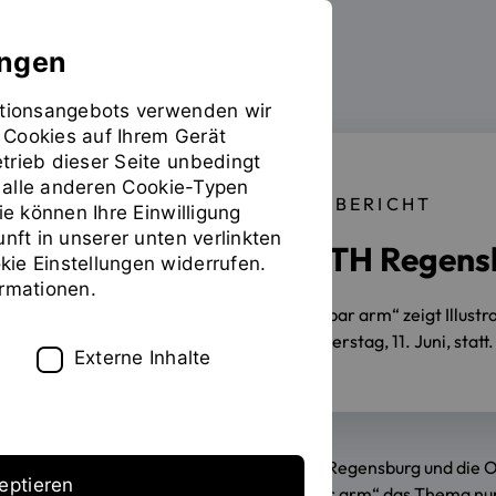
ungen
mationsangebots verwenden wir
 Cookies auf Ihrem Gerät
trieb dieser Seite unbedingt
ür alle anderen Cookie-Typen
REGENSBURGER ARMUTSBERICHT
ie können Ihre Einwilligung
unft in unserer unten verlinkten
Ausstellung der OTH Regensb
ie Einstellungen widerrufen.
ormationen.
01.06.2026
Die Ausstellung „sichtbar arm“ zeigt Illust
Podiumsdiskussion findet am Donnerstag, 11. Juni, statt.
Externe Inhalte
Vor rund einem Jahr haben die Stadt Regensburg und die
eptieren
laufen, greift die Ausstellung „sichtbar arm“ das Thema n