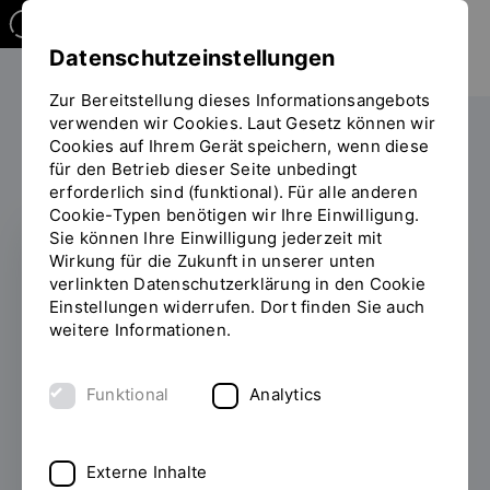
Datenschutzeinstellungen
Zur Bereitstellung dieses Informationsangebots
verwenden wir Cookies. Laut Gesetz können wir
Die OTH
Einrichtungen
Cookies auf Ihrem Gerät speichern, wenn diese
für den Betrieb dieser Seite unbedingt
Sie
Zentrum für interdisziplinäre Lehre (ZiL)
OTHorizont
erforderlich sind (funktional). Für alle anderen
befinden
Cookie-Typen benötigen wir Ihre Einwilligung.
sich
Sie können Ihre Einwilligung jederzeit mit
auf
Wirkung für die Zukunft in unserer unten
der
ARBEITSPAKETE 3 UND 6
verlinkten Datenschutzerklärung in den Cookie
Seite
Einstellungen widerrufen. Dort finden Sie auch
"Detailansicht"
OTHorizont beim
weitere Informationen.
Treffen der
Funktional
Analytics
Didaktikmentorinnen
und -mentoren am
Externe Inhalte