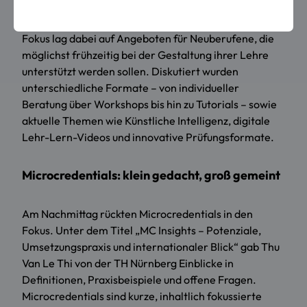
Hochschulen bereits bestehen und wie diese
weiterentwickelt werden können. Ein besonderer
Fokus lag dabei auf Angeboten für Neuberufene, die
möglichst frühzeitig bei der Gestaltung ihrer Lehre
unterstützt werden sollen. Diskutiert wurden
unterschiedliche Formate – von individueller
Beratung über Workshops bis hin zu Tutorials – sowie
aktuelle Themen wie Künstliche Intelligenz, digitale
Lehr-Lern-Videos und innovative Prüfungsformate.
Microcredentials: klein gedacht, groß gemeint
Am Nachmittag rückten Microcredentials in den
Fokus. Unter dem Titel „MC Insights – Potenziale,
Umsetzungspraxis und internationaler Blick“ gab Thu
Van Le Thi von der TH Nürnberg Einblicke in
Definitionen, Praxisbeispiele und offene Fragen.
Microcredentials sind kurze, inhaltlich fokussierte