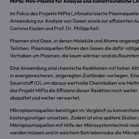
MiPla: Mini-Plasma für Analyse und klimafreundliche C
Im Fokus des Projekts MiPla („Miniaturisierte Plasmaquel
Anwendung zur Analyse von Gasen sowie zur effizienten Aufs
Corinna Kaulen und Prof. Dr. Philipp Keil.
Plasmen sind Gase, in denen Moleküle und Atome angereg
Teilchen. Plasmaquellen führen den Gasen die dafür nötig
Vorhaben um Plasmen, die kaum wärmer sind als Raumtemp
Eine Anwendung sind chemische Reaktionen mit hoher Aktiv
in energiereicheren, angeregten Zuständen vorliegen. Eine
Sauerstoff (O), um daraus wertvolle Chemikalien wie Meth
das Projekt MiPla die Effizienz dieser Reaktion noch weite
abspaltet und weiter verwertet.
Mikroplasmaquellen benötigen im Vergleich zu konventione
kostengünstiger umsetzen. Zudem ist eine spätere Skalier
Mikroplasmaquellen mit Hilfe der Mikrosystemtechnik real
werden müssen und in welchem Betriebsmodus die Mikropla