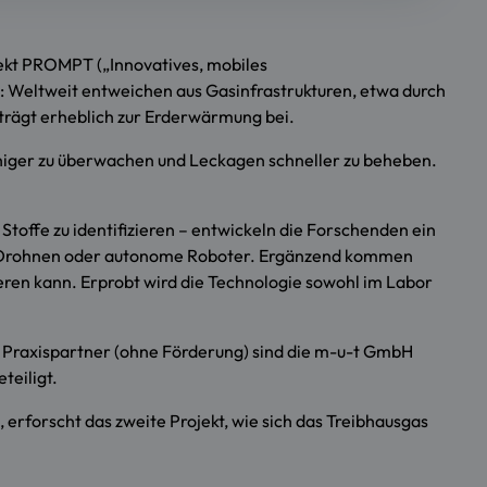
jekt PROMPT („Innovatives, mobiles
 Weltweit entweichen aus Gasinfrastrukturen, etwa durch
trägt erheblich zur Erderwärmung bei.
chiger zu überwachen und Leckagen schneller zu beheben.
toffe zu identifizieren – entwickeln die Forschenden ein
t in Drohnen oder autonome Roboter. Ergänzend kommen
eren kann. Erprobt wird die Technologie sowohl im Labor
ls Praxispartner (ohne Förderung) sind die m-u-t GmbH
eiligt.
erforscht das zweite Projekt, wie sich das Treibhausgas