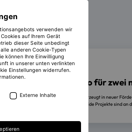
ungen
mationsangebots verwenden wir
 Cookies auf Ihrem Gerät
Forschen
Sie
trieb dieser Seite unbedingt
befinden
ür alle anderen Cookie-Typen
sich
ie können Ihre Einwilligung
auf
unft in unserer unten verlinkten
der
FÖRDERUNG
ie Einstellungen widerrufen.
Seite
ormationen.
Drei Millionen Euro für zwei
"Detailansicht"
Externe Inhalte
05.05.2026
OTH Regensburg überzeugt in neuer Förder
davon an der OTH Regensburg. Beide Projekte sind an 
eptieren