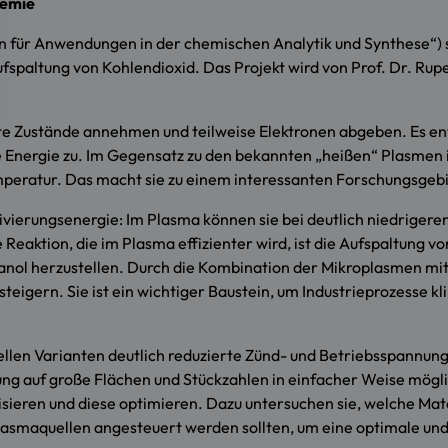
hemie
len für Anwendungen in der chemischen Analytik und Synthese“) 
paltung von Kohlendioxid. Das Projekt wird von Prof. Dr. Rupert
te Zustände annehmen und teilweise Elektronen abgeben. Es e
e Energie zu. Im Gegensatz zu den bekannten „heißen“ Plasmen 
eratur. Das macht sie zu einem interessanten Forschungsgebi
ierungsenergie: Im Plasma können sie bei deutlich niedrigere
 Reaktion, die im Plasma effizienter wird, ist die Aufspaltung 
anol herzustellen. Durch die Kombination der Mikroplasmen mit 
r steigern. Sie ist ein wichtiger Baustein, um Industrieprozes
llen Varianten deutlich reduzierte Zünd- und Betriebsspannung
ung auf große Flächen und Stückzahlen in einfacher Weise mögli
isieren und diese optimieren. Dazu untersuchen sie, welche Ma
smaquellen angesteuert werden sollten, um eine optimale und 