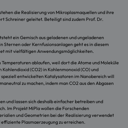
stehen die Realisierung von Mikroplasmaquellen und ihre
 Schreiner geleitet. Beteiligt sind zudem Prof. Dr.
ntsteht ein Gemisch aus geladenen und ungeladenen
in Sternen oder Kernfusionsanlagen geht es in diesem
et mit vielfältigen Anwendungsmöglichkeiten.
n Temperaturen ablaufen, weil dort die Atome und Moleküle
von Kohlendioxid (CO2) in Kohlenmonoxid (CO) und
speziell entwickelten Katalysatoren im Nanobereich will
se klimaneutral zu machen, indem man CO2 aus den Abgasen
en und lassen sich deshalb einfacher betreiben und
ch. Im Projekt MiPla wollen die Forschenden
terialien und Geometrien bei der Realisierung verwendet
effiziente Plasmaerzeugung zu erreichen.