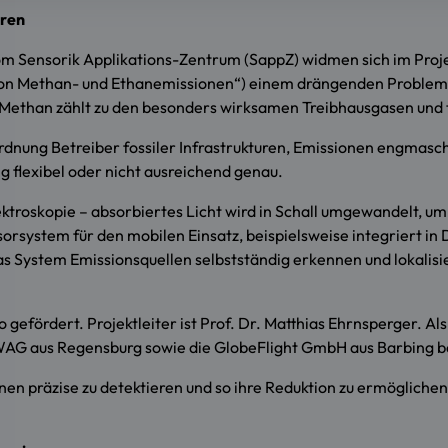
eren
l vom Sensorik Applikations-Zentrum (SappZ) widmen sich im Pro
von Methan- und Ethanemissionen“) einem drängenden Problem:
Methan zählt zu den besonders wirksamen Treibhausgasen und 
rdnung Betreiber fossiler Infrastrukturen, Emissionen engmas
 flexibel oder nicht ausreichend genau.
troskopie – absorbiertes Licht wird in Schall umgewandelt, um S
nsorsystem für den mobilen Einsatz, beispielsweise integrier
as System Emissionsquellen selbstständig erkennen und lokalisi
 gefördert. Projektleiter ist Prof. Dr. Matthias Ehrnsperger. A
AG aus Regensburg sowie die GlobeFlight GmbH aus Barbing bet
 präzise zu detektieren und so ihre Reduktion zu ermöglichen, 