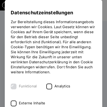
Datenschutzeinstellungen
Zur Bereitstellung dieses Informationsangebots
verwenden wir Cookies. Laut Gesetz können wir
Forschen
Cookies auf Ihrem Gerät speichern, wenn diese
Sie
für den Betrieb dieser Seite unbedingt
befinden
erforderlich sind (funktional). Für alle anderen
sich
Cookie-Typen benötigen wir Ihre Einwilligung.
auf
Sie können Ihre Einwilligung jederzeit mit
der
INNOVATIONSZENTRUM
Wirkung für die Zukunft in unserer unten
Seite
verlinkten Datenschutzerklärung in den Cookie
25 Jahre TechBase: Ein
"Detailansicht"
Einstellungen widerrufen. Dort finden Sie auch
weitere Informationen.
starker Partner für die
OTH Regensburg
Funktional
Analytics
10.06.2026
Seit 25 Jahren arbeiten in der
TechBase Regensburg Start-ups,
Externe Inhalte