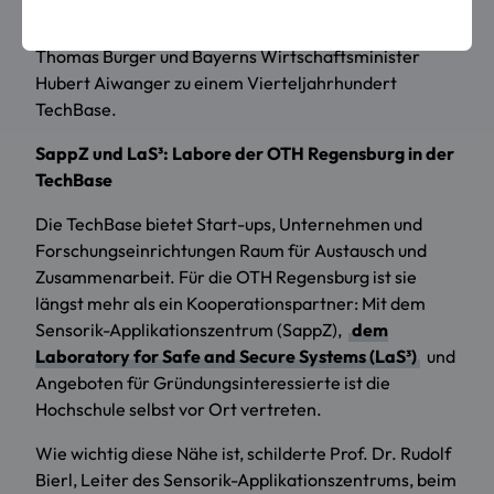
Ralph Schneider, Präsident der OTH Regensburg,
gratulierten auch Regensburgs Oberbürgermeister
Thomas Burger und Bayerns Wirtschaftsminister
Hubert Aiwanger zu einem Vierteljahrhundert
TechBase.
SappZ und LaS³: Labore der OTH Regensburg in der
TechBase
Die TechBase bietet Start-ups, Unternehmen und
Forschungseinrichtungen Raum für Austausch und
Zusammenarbeit. Für die OTH Regensburg ist sie
längst mehr als ein Kooperationspartner: Mit dem
Sensorik-Applikationszentrum (SappZ),
dem
Laboratory for Safe and Secure Systems (LaS³)
und
Angeboten für Gründungsinteressierte ist die
Hochschule selbst vor Ort vertreten.
Wie wichtig diese Nähe ist, schilderte Prof. Dr. Rudolf
Bierl, Leiter des Sensorik-Applikationszentrums, beim