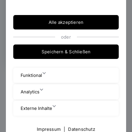
Unternehmen und Forschende aus
verschiedenen Einrichtungen unter einem
Dach zusammen. Die OTH Regensburg ist
mit eigenen Einrichtungen vor Ort vertreten
Alle akzeptieren
und trägt dazu bei, dass aus Forschung neue
Anwendungen und Gründungsideen
oder
entstehen.
Speichern & Schließen
Funktional
Zwischen Hörsaal, Labor und Start-up-Büro liegen in
Regensburg oft nur wenige Meter. Die räumliche
Nähe zwischen OTH Regensburg und TechBase sorgt
Analytics
dafür, dass Forschung, Gründung und Wirtschaft eng
zusammenarbeiten. Die Jubiläumsfeier am Mittwoch,
Externe Inhalte
10. Juni 2026, zeigte einmal mehr, welchen
Stellenwert dieses Miteinander für den
Innovationsstandort Regensburg hat. Neben Prof. Dr.
Impressum
|
Datenschutz