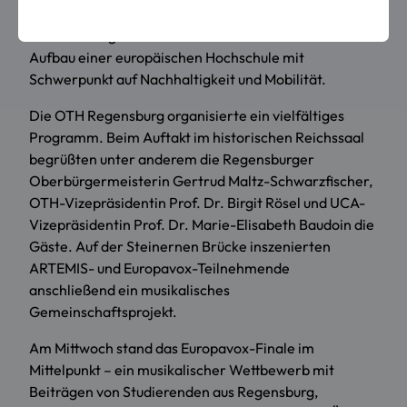
Ioannina/Griechenland sowie die Università degli
studi di Perugia/Italien. Ziel von ARTEMIS ist der
Aufbau einer europäischen Hochschule mit
Schwerpunkt auf Nachhaltigkeit und Mobilität.
Die OTH Regensburg organisierte ein vielfältiges
Programm. Beim Auftakt im historischen Reichssaal
begrüßten unter anderem die Regensburger
Oberbürgermeisterin Gertrud Maltz-Schwarzfischer,
OTH-Vizepräsidentin Prof. Dr. Birgit Rösel und UCA-
Vizepräsidentin Prof. Dr. Marie-Elisabeth Baudoin die
Gäste. Auf der Steinernen Brücke inszenierten
ARTEMIS- und Europavox-Teilnehmende
anschließend ein musikalisches
Gemeinschaftsprojekt.
Am Mittwoch stand das Europavox-Finale im
Mittelpunkt – ein musikalischer Wettbewerb mit
Beiträgen von Studierenden aus Regensburg,