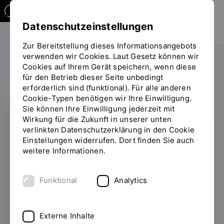
Datenschutzeinstellungen
Zur Bereitstellung dieses Informationsangebots
verwenden wir Cookies. Laut Gesetz können wir
Studieren
International
Cookies auf Ihrem Gerät speichern, wenn diese
Sie
für den Betrieb dieser Seite unbedingt
befinden
erforderlich sind (funktional). Für alle anderen
sich
Cookie-Typen benötigen wir Ihre Einwilligung.
auf
Sie können Ihre Einwilligung jederzeit mit
der
Wirkung für die Zukunft in unserer unten
Seite
ARTEMIS
verlinkten Datenschutzerklärung in den Cookie
"Detailansicht"
Einstellungen widerrufen. Dort finden Sie auch
Europäische
weitere Informationen.
Hochschulallianz zu
Funktional
Analytics
Gast an der OTH
Regensburg
Externe Inhalte