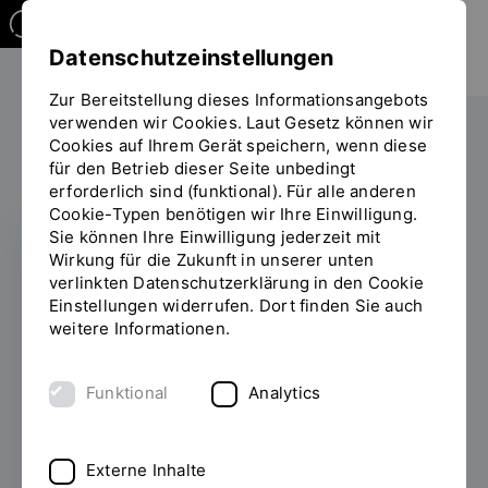
Datenschutzeinstellungen
Zur Bereitstellung dieses Informationsangebots
verwenden wir Cookies. Laut Gesetz können wir
Studieren
International
Cookies auf Ihrem Gerät speichern, wenn diese
Sie
für den Betrieb dieser Seite unbedingt
befinden
erforderlich sind (funktional). Für alle anderen
sich
Cookie-Typen benötigen wir Ihre Einwilligung.
auf
Sie können Ihre Einwilligung jederzeit mit
der
Wirkung für die Zukunft in unserer unten
Seite
KARRIERESTART
verlinkten Datenschutzerklärung in den Cookie
"Detailansicht"
Einstellungen widerrufen. Dort finden Sie auch
Brücken für die
weitere Informationen.
Karriere von morgen
Funktional
Analytics
bauen: Internationale
Studierende besuchen
Externe Inhalte
Firmen im Landkreis