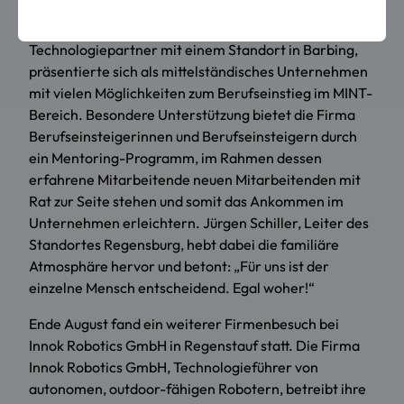
Universität Regensburg die Firma invenio GmbH. Die
invenio GmbH, ein führender Engineering- und
Technologiepartner mit einem Standort in Barbing,
präsentierte sich als mittelständisches Unternehmen
mit vielen Möglichkeiten zum Berufseinstieg im MINT-
Bereich. Besondere Unterstützung bietet die Firma
Berufseinsteigerinnen und Berufseinsteigern durch
ein Mentoring-Programm, im Rahmen dessen
erfahrene Mitarbeitende neuen Mitarbeitenden mit
Rat zur Seite stehen und somit das Ankommen im
Unternehmen erleichtern. Jürgen Schiller, Leiter des
Standortes Regensburg, hebt dabei die familiäre
Atmosphäre hervor und betont: „Für uns ist der
einzelne Mensch entscheidend. Egal woher!“
Ende August fand ein weiterer Firmenbesuch bei
Innok Robotics GmbH in Regenstauf statt. Die Firma
Innok Robotics GmbH, Technologieführer von
autonomen, outdoor-fähigen Robotern, betreibt ihre