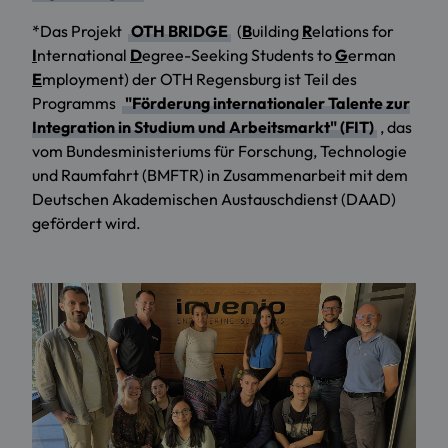
*Das Projekt
OTH BRIDGE
(
B
uilding
R
elations for
I
nternational
D
egree-Seeking Students to
G
erman
E
mployment) der OTH Regensburg ist Teil des
Programms
"Förderung internationaler Talente zur
Integration in Studium und Arbeitsmarkt" (FIT)
, das
vom Bundesministeriums für Forschung, Technologie
und Raumfahrt (BMFTR) in Zusammenarbeit mit dem
Deutschen Akademischen Austauschdienst (DAAD)
gefördert wird.