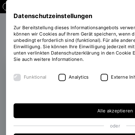
Datenschutzeinstellungen
Zur Bereitstellung dieses Informationsangebots verwe
können wir Cookies auf Ihrem Gerät speichern, wenn di
Forschen
unbedingt erforderlich sind (funktional). Für alle and
Sie
Einwilligung. Sie können Ihre Einwilligung jederzeit mi
befinden
unten verlinkten Datenschutzerklärung in den Cookie E
sich
Sie auch weitere Informationen.
auf
der
Seite
ERFOLGREICH EINGEWORBEN
Funktional
Analytics
Externe In
"Detailansicht"
Relief -
Interdisziplinärer
Ansatz für
Alle akzeptieren
Bandscheibenvorfälle
oder