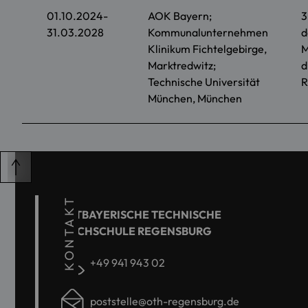
01.10.2024-
AOK Bayern;
3
31.03.2028
Kommunalunternehmen
d
Klinikum Fichtelgebirge,
M
Marktredwitz;
d
Technische Universität
R
München, München
KONTAKT
OSTBAYERISCHE TECHNISCHE
HOCHSCHULE REGENSBURG
+49 941 943 02
poststelle@oth-regensburg.de