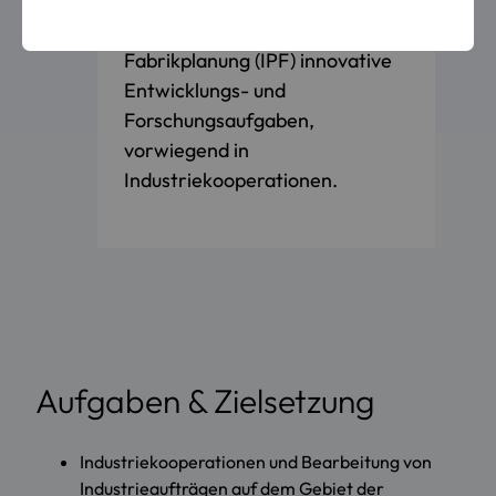
Innovationszentrum für
Produktionslogistik und
Fabrikplanung (IPF) innovative
Entwicklungs- und
Forschungsaufgaben,
vorwiegend in
Industriekooperationen.
Aufgaben & Zielsetzung
Industriekooperationen und Bearbeitung von
Industrieaufträgen auf dem Gebiet der