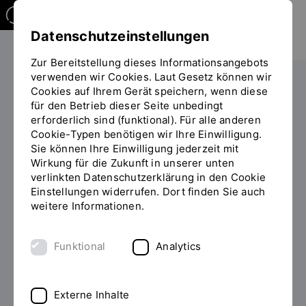
Datenschutzeinstellungen
Zur Bereitstellung dieses Informationsangebots
verwenden wir Cookies. Laut Gesetz können wir
Weiterbilden
Überblick
Cookies auf Ihrem Gerät speichern, wenn diese
für den Betrieb dieser Seite unbedingt
Sie
WANTED #bedarfsgerechte Anpassung
erforderlich sind (funktional). Für alle anderen
befinden
Cookie-Typen benötigen wir Ihre Einwilligung.
sich
Sie können Ihre Einwilligung jederzeit mit
auf
#BEDARFSGERECHTE
Wirkung für die Zukunft in unserer unten
der
ANPASSUNG
verlinkten Datenschutzerklärung in den Cookie
Seite
Einstellungen widerrufen. Dort finden Sie auch
"WANTED
weitere Informationen.
WANTED
#bedarfsgerechte
Anpassung"
Funktional
Analytics
Im Rahmen des vom Bayerischen Staatsministerium
für Wissenschaft und Kunst geförderten Projekts
WANTED (2019–2021)
stand die bedarfsorientierte
Externe Inhalte