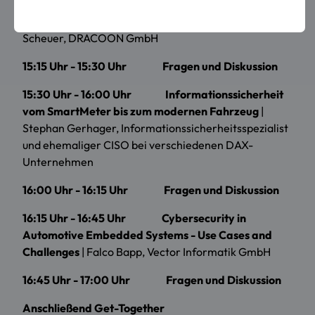
14:45 Uhr - 15:15 Uhr Integration von IT-
Sicherheit in Agile
Entwicklungsprozesse
| Dr. Florian
Scheuer, DRACOON GmbH
15:15 Uhr - 15:30 Uhr Fragen und Diskussion
15:30 Uhr - 16:00 Uhr Informationssicherheit
vom SmartMeter bis zum modernen Fahrzeug
|
Stephan Gerhager, Informationssicherheitsspezialist
und ehemaliger CISO bei verschiedenen DAX-
Unternehmen
16:00 Uhr - 16:15 Uhr Fragen und Diskussion
16:15 Uhr - 16:45 Uhr Cybersecurity in
Automotive Embedded Systems - Use Cases and
Challenges
| Falco Bapp, Vector Informatik GmbH
16:45 Uhr - 17:00 Uhr Fragen und Diskussion
Anschließend Get-Together